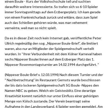
einem Boule - Kurs der Volkshochschule teil und suchten
daraufhin weitere Interessierte. So trafen sich so 6-10 Spieler
immer Sonntagsmittags auf dem Erzbergerplatz. Ich kam gerade
von einem Frankreichurlaub zurück und erkläre, dass zum Spiel
auch das Schießen gehören würde, was man vehement
verneinte, weil man so nicht spielt.
Da es in dieser Zeit noch kein Internet gab, veröffentliche Peter
Ullrich regelmäßig den sog. „Nippeser Boule-Brief“, die limitiert
waren, also nur an Mitglieder der Spielgemeinschaft verteilt
wurden. In “Ihrer Verbundenheit mit dem Kölner Karneval haben
sechs Nippeser Bouler/innen auf dem Erzberger Platz das 1.
Nippeser Rosenmontagsturnier am 14.02.1994 durchgeführt. "
(Nippeser Boule-Brief v. 12.03.1994) Nach diesem Turnier und der
" Nachbetrachtung” im Restaurant Gernots wurde beschlossen
der bis dato lockeren Spielgemeinschaft SG Boule -Nippes den
Namen NBC zu geben. Welch ein Geistesblitz. Eine derartige
Kreativität kommt natürlich nur unter Einfluss einer gehörigen
Menge von Kölsch zustande. Der Verein beantragt seine
Aufnahme in den Landesverband. 6 Spieler werden gemeldet. Am