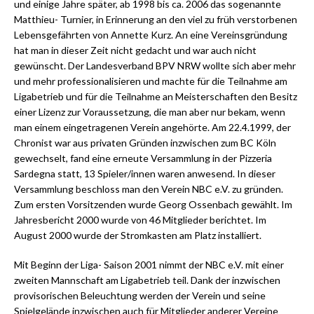
und einige Jahre später, ab 1998 bis ca. 2006 das sogenannte
Matthieu- Turnier, in Erinnerung an den viel zu früh verstorbenen
Lebensgefährten von Annette Kurz. An eine Vereinsgründung
hat man in dieser Zeit nicht gedacht und war auch nicht
gewünscht. Der Landesverband BPV NRW wollte sich aber mehr
und mehr professionalisieren und machte für die Teilnahme am
Ligabetrieb und für die Teilnahme an Meisterschaften den Besitz
einer Lizenz zur Voraussetzung, die man aber nur bekam, wenn
man einem eingetragenen Verein angehörte. Am 22.4.1999, der
Chronist war aus privaten Gründen inzwischen zum BC Köln
gewechselt, fand eine erneute Versammlung in der Pizzeria
Sardegna statt, 13 Spieler/innen waren anwesend. In dieser
Versammlung beschloss man den Verein NBC e.V. zu gründen.
Zum ersten Vorsitzenden wurde Georg Ossenbach gewählt. Im
Jahresbericht 2000 wurde von 46 Mitglieder berichtet. Im
August 2000 wurde der Stromkasten am Platz installiert.
Mit Beginn der Liga- Saison 2001 nimmt der NBC e.V. mit einer
zweiten Mannschaft am Ligabetrieb teil. Dank der inzwischen
provisorischen Beleuchtung werden der Verein und seine
Spielgelände inzwischen auch für Mitglieder anderer Vereine