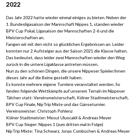
2 022
D as Jahr 2022 hatte wieder einmal einiges zu bieten. Neben der
1. Bundesligasaison der Mannschaft Nippes 1, standen wieder
BPV Cup Pokal, Ligasaison der Mannschaften 2-6 und die
Meisterschaften an.
F angen wir mit den nicht so glücklichen Ergebnissen an: Leider
konnten nur 2 Aufsteiger aus der Saison 2021 die Klasse halten.
Das bedeutet, dass leider zwei Mannschaften wieder den Weg
zurück in die untere Ligaklasse antreten müssen.
N un zu den schönen Dingen, die unsere Nippeser Spieler/innen
dieses Jahr auf die Beine gestellt haben.
E s konnte mehrere eigene Turniere veranstaltet werden. So
fanden folgende Wettkämpfe auf unserem Terrain im Nippeser
Tälchen statt: Vereinsmeisterschaft, Kölner Stadtmeisterschaft,
BPV Cup Finale, NipTrip Mixte und das Gänseturnier.
V ereinsmeister: Christoph Pohlenz
K ölner Stadtmeister: Mesut Uluocakli & Andreas Meyer
B PV Cup Sieger: Nippes 1 (zum dritten mal in Folge)
N ipTrip Mixte: Tina Schwarz, Jonas Combüchen & Andreas Meyer