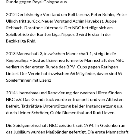
Runde gegen Royal Cologne aus.
2012 Der bisherige Vorstand um Rolf Lorenz, Peter Böhler, Peter
Ullrich tritt zurück. Neuer Vorstand Achim Havekost, Juppe
Rehbach, Dorothee Jüterbock. Der NBC beteiligt sich am
Spielbetrieb der Bunten Liga. Nippes 3 wird Erster in der
Bezirksliga Rhld.
2013 Mannschaft 3, inzwischen Mannschaft 1, steigt in die
Regionalliga – Süd auf. Eine neu formierte Mannschaft des NBC
verliert in der ersten Runde des BPV- Cups gegen Ratingen –
Lintorf. Der Verein hat inzwischen 66 Mitglieder, davon sind 59
Spieler*innen mit Lizenz
2014 Übernahme und Renovierung der zweiten Hütte für den
NBC e.V. Das Grundstück wurde entrümpelt und von Altlasten
befreit. Tatkräftige Unterstützung bei der Instandsetzung u.a.
durch Heiner Schröder, Guido Blumenthal und Rudi Hoven.
Die Spielgemeinschaft NBC existiert seit 1994. In Gedenken an
das Jubiläum wurden Maßbänder gefertigt. Die erste Mannschaft