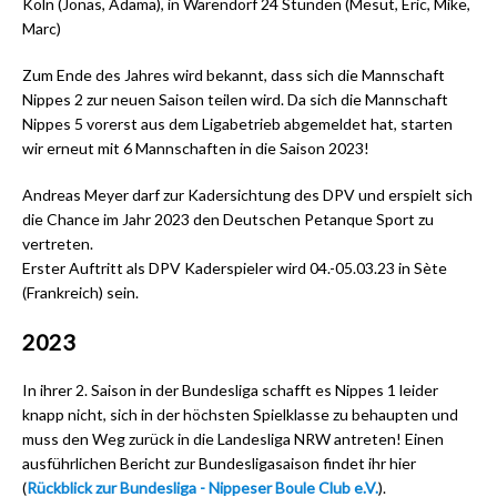
Köln (Jonas, Adama), in Warendorf 24 Stunden (Mesut, Eric, Mike,
Marc)
Z um Ende des Jahres wird bekannt, dass sich die Mannschaft
Nippes 2 zur neuen Saison teilen wird. Da sich die Mannschaft
Nippes 5 vorerst aus dem Ligabetrieb abgemeldet hat, starten
wir erneut mit 6 Mannschaften in die Saison 2023!
A ndreas Meyer darf zur Kadersichtung des DPV und erspielt sich
die Chance im Jahr 2023 den Deutschen Petanque Sport zu
vertreten.
E rster Auftritt als DPV Kaderspieler wird 04.-05.03.23 in Sète
(Frankreich) sein.
2 023
In ihrer 2. Saison in der Bundesliga schafft es Nippes 1 leider
knapp nicht, sich in der höchsten Spielklasse zu behaupten und
muss den Weg zurück in die Landesliga NRW antreten! Einen
ausführlichen Bericht zur Bundesligasaison findet ihr hier
(
Rückblick zur Bundesliga - Nippeser Boule Club e.V.
).