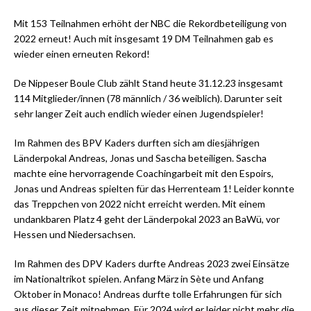
Mit 153 Teilnahmen erhöht der NBC die Rekordbeteiligung von
2022 erneut! Auch mit insgesamt 19 DM Teilnahmen gab es
wieder einen erneuten Rekord!
De Nippeser Boule Club zählt Stand heute 31.12.23 insgesamt
114 Mitglieder/innen (78 männlich / 36 weiblich). Darunter seit
sehr langer Zeit auch endlich wieder einen Jugendspieler!
Im Rahmen des BPV Kaders durften sich am diesjährigen
Länderpokal Andreas, Jonas und Sascha beteiligen. Sascha
machte eine hervorragende Coachingarbeit mit den Espoirs,
Jonas und Andreas spielten für das Herrenteam 1! Leider konnte
das Treppchen von 2022 nicht erreicht werden. Mit einem
undankbaren Platz 4 geht der Länderpokal 2023 an BaWü, vor
Hessen und Niedersachsen.
Im Rahmen des DPV Kaders durfte Andreas 2023 zwei Einsätze
im Nationaltrikot spielen. Anfang März in Sète und Anfang
Oktober in Monaco! Andreas durfte tolle Erfahrungen für sich
aus dieser Zeit mitnehmen. Für 2024 wird er leider nicht mehr die