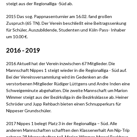
steigt aus der Regionalliga -Süd ab.
2015 Das sog. Pappnasenturnier am 16.02. fand großen
Zuspruch (65 TN). Der Verein beschließt eine Beitragssenkung
für Schüler, Auszubildende, Studenten und Köln-Pass- Inhaber
um 10.00 €.
2016 - 2019
2016 Aktuell hat der Verein inzwischen 67 Mitglieder. Die
Mannschaft Nippes 1 steigt wieder in die Regionalliga - Süd auf.
Bei der Vereinsversammlung wird im Gedenken an die
verstorbenen Mitglieder Rüdiger Lüttgens und Andre Inden eine
Schweigeminute abgehalten. Die zweite Mannschaft um Marion
Wimmer steigt aus der Bezirksliga in die Bezirksklasse ab. Heiner
Schröder und Jupp Rehbach bieten einen Schnupperkurs für
Nippeser Grundschüler.
2017 Nippes 1 belegt Platz 3 in der Regionalliga – Süd. Alle
anderen Mannschaften schafften den Klassenerhalt Am Nip-Trip
nahmen 28 Mannschaften teil. Marion Wimmer, Marcel Backhaus