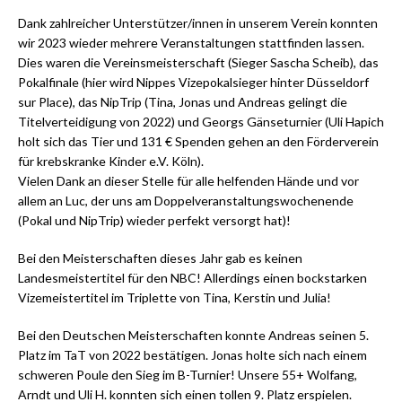
Dank zahlreicher Unterstützer/innen in unserem Verein konnten
wir 2023 wieder mehrere Veranstaltungen stattfinden lassen.
Dies waren die Vereinsmeisterschaft (Sieger Sascha Scheib), das
Pokalfinale (hier wird Nippes Vizepokalsieger hinter Düsseldorf
sur Place), das NipTrip (Tina, Jonas und Andreas gelingt die
Titelverteidigung von 2022) und Georgs Gänseturnier (Uli Hapich
holt sich das Tier und 131 € Spenden gehen an den Förderverein
für krebskranke Kinder e.V. Köln).
Vielen Dank an dieser Stelle für alle helfenden Hände und vor
allem an Luc, der uns am Doppelveranstaltungswochenende
(Pokal und NipTrip) wieder perfekt versorgt hat)!
Bei den Meisterschaften dieses Jahr gab es keinen
Landesmeistertitel für den NBC! Allerdings einen bockstarken
Vizemeistertitel im Triplette von Tina, Kerstin und Julia!
Bei den Deutschen Meisterschaften konnte Andreas seinen 5.
Platz im TaT von 2022 bestätigen. Jonas holte sich nach einem
schweren Poule den Sieg im B-Turnier! Unsere 55+ Wolfang,
Arndt und Uli H. konnten sich einen tollen 9. Platz erspielen.