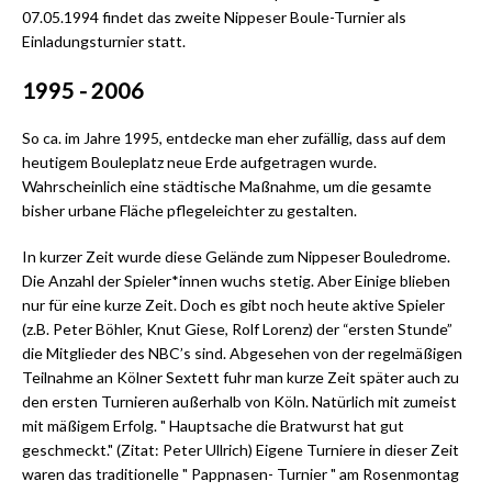
07.05.1994 findet das zweite Nippeser Boule-Turnier als
Einladungsturnier statt.
1995 - 2006
So ca. im Jahre 1995, entdecke man eher zufällig, dass auf dem
heutigem Bouleplatz neue Erde aufgetragen wurde.
Wahrscheinlich eine städtische Maßnahme, um die gesamte
bisher urbane Fläche pflegeleichter zu gestalten.
In kurzer Zeit wurde diese Gelände zum Nippeser Bouledrome.
Die Anzahl der Spieler*innen wuchs stetig. Aber Einige blieben
nur für eine kurze Zeit. Doch es gibt noch heute aktive Spieler
(z.B. Peter Böhler, Knut Giese, Rolf Lorenz) der “ersten Stunde”
die Mitglieder des NBC’s sind. Abgesehen von der regelmäßigen
Teilnahme an Kölner Sextett fuhr man kurze Zeit später auch zu
den ersten Turnieren außerhalb von Köln. Natürlich mit zumeist
mit mäßigem Erfolg. " Hauptsache die Bratwurst hat gut
geschmeckt." (Zitat: Peter Ullrich) Eigene Turniere in dieser Zeit
waren das traditionelle " Pappnasen- Turnier " am Rosenmontag