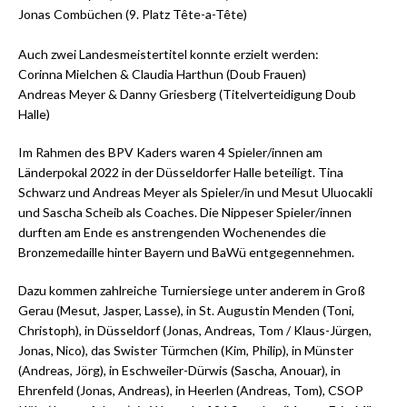
J onas Combüchen (9. Platz Tête-a-Tête)
A uch zwei Landesmeistertitel konnte erzielt werden:
C orinna Mielchen & Claudia Harthun (Doub Frauen)
A ndreas Meyer & Danny Griesberg (Titelverteidigung Doub
Halle)
I m Rahmen des BPV Kaders waren 4 Spieler/innen am
Länderpokal 2022 in der Düsseldorfer Halle beteiligt. Tina
Schwarz und Andreas Meyer als Spieler/in und Mesut Uluocakli
und Sascha Scheib als Coaches. Die Nippeser Spieler/innen
durften am Ende es anstrengenden Wochenendes die
Bronzemedaille hinter Bayern und BaWü entgegennehmen.
D azu kommen zahlreiche Turniersiege unter anderem in Groß
Gerau (Mesut, Jasper, Lasse), in St. Augustin Menden (Toni,
Christoph), in Düsseldorf (Jonas, Andreas, Tom / Klaus-Jürgen,
Jonas, Nico), das Swister Türmchen (Kim, Philip), in Münster
(Andreas, Jörg), in Eschweiler-Dürwis (Sascha, Anouar), in
Ehrenfeld (Jonas, Andreas), in Heerlen (Andreas, Tom), CSOP