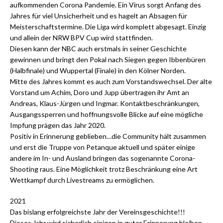
aufkommenden Corona Pandemie. Ein Virus sorgt Anfang des
Jahres für viel Unsicherheit und es hagelt an Absagen für
Meisterschaftstermine. Die Liga wird komplett abgesagt. Einzig
und allein der NRW BPV Cup wird stattfinden.
Diesen kann der NBC auch erstmals in seiner Geschichte
gewinnen und bringt den Pokal nach Siegen gegen Ibbenbüren
(Halbfinale) und Wuppertal (Finale) in den Kölner Norden.
Mitte des Jahres kommt es auch zum Vorstandswechsel. Der alte
Vorstand um Achim, Doro und Jupp übertragen ihr Amt an
Andreas, Klaus-Jürgen und Ingmar. Kontaktbeschränkungen,
Ausgangssperren und hoffnungsvolle Blicke auf eine mögliche
Impfung prägen das Jahr 2020.
Positiv in Erinnerung geblieben…die Community hält zusammen
und erst die Truppe von Petanque aktuell und später einige
andere im In- und Ausland bringen das sogenannte Corona-
Shooting raus. Eine Möglichkeit trotz Beschränkung eine Art
Wettkampf durch Livestreams zu ermöglichen.
2021
Das bislang erfolgreichste Jahr der Vereinsgeschichte!!!
Dieses Jahr wird sicherlich einigen in guter Erinnerung bleiben.