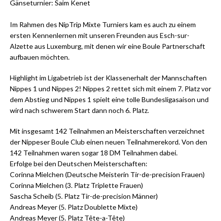
G änseturnier: Saim Kenet
I m Rahmen des NipTrip Mixte Turniers kam es auch zu einem
ersten Kennenlernen mit unseren Freunden aus Esch-sur-
Alzette aus Luxemburg, mit denen wir eine Boule Partnerschaft
aufbauen möchten.
H ighlight im Ligabetrieb ist der Klassenerhalt der Mannschaften
Nippes 1 und Nippes 2! Nippes 2 rettet sich mit einem 7. Platz vor
dem Abstieg und Nippes 1 spielt eine tolle Bundesligasaison und
wird nach schwerem Start dann noch 6. Platz.
M it insgesamt 142 Teilnahmen an Meisterschaften ve rzeichnet
der Nippeser Boule Club einen neuen Teilnahmerekord. Von den
142 Teilnahmen waren sogar 18 DM Teilnahmen dabei.
E rfolge bei den Deutschen Meisterschaften:
C orinna Mielchen (Deutsche Meisterin Tir-de-precision Frauen)
C orinna Mielchen (3. Platz Triplette Frauen)
S ascha Scheib (5. Platz Tir-de-precision Männer)
A ndreas Meyer (5. Platz Doublette Mixte)
A ndreas Meyer (5. Platz Tête-a-Tête)